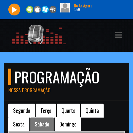
No Ar Agora:
gramação musical |
Horário:
12:00 - 23:59
ASTS
IAS
IA
DOS
PROGRAMAÇÃO
RAMAÇÃO
TOS
NOSSA PROGRAMAÇÃO
E
Segunda
Terça
Quarta
Quinta
E
Sexta
Sábado
Domingo
ATO